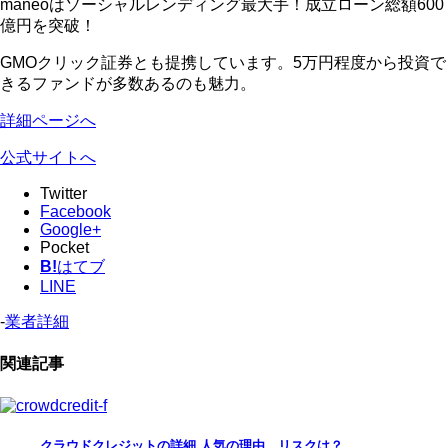
maneoはソーシャルレンディング最大手！成立ローン総額600
億円を突破！
GMOクリック証券とも提携しています。5万円程度から投資で
きるファンドが多数あるのも魅力。
詳細ページへ
公式サイトへ
Twitter
Facebook
Google+
Pocket
B!
はてブ
LINE
-
業者詳細
関連記事
クラウドクレジットの詳細 人気の理由、リスクは？